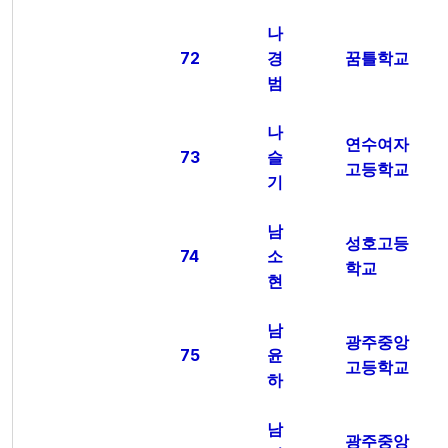
나
72
경
꿈틀학교
범
나
연수여자
73
슬
고등학교
기
남
성호고등
74
소
학교
현
남
광주중앙
75
윤
고등학교
하
남
광주중앙