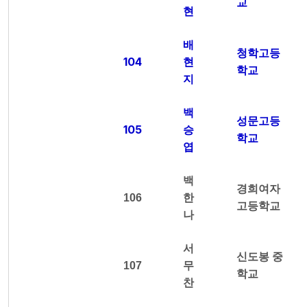
교
현
배
청학고등
104
현
학교
지
백
성문고등
105
승
학교
엽
백
경희여자
106
한
고등학교
나
서
신도봉 중
107
무
학교
찬