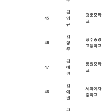
김
청운중학
45
영
교
규
김
광주중앙
46
영
고등학교
주
김
동원중학
47
예
교
린
김
세화여자
48
예
중학교
빈
김