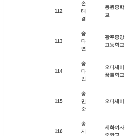
손
동원중학
112
태
교
겸
송
광주중앙
113
다
고등학교
연
송
오디세이
114
다
꿈틀학교
인
송
115
민
오디세이
준
송
세화여자
116
지
중학교