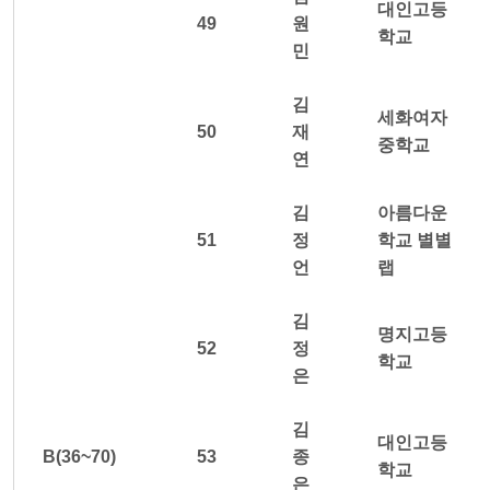
대인고등
49
원
학교
민
김
세화여자
50
재
중학교
연
김
아름다운
51
정
학교 별별
언
랩
김
명지고등
52
정
학교
은
김
대인고등
B(36~70)
53
종
학교
은