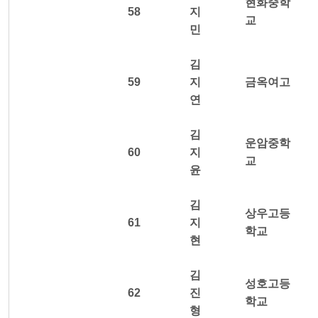
현화중학
58
지
교
민
김
59
지
금옥여고
연
김
운암중학
60
지
교
윤
김
상우고등
61
지
학교
현
김
성호고등
62
진
학교
형