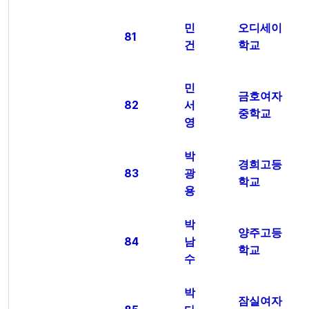
민
오디세이
81
건
학교
민
금호여자
82
서
중학교
영
박
경희고등
83
광
학교
용
박
양주고등
84
남
학교
수
박
잠실여자