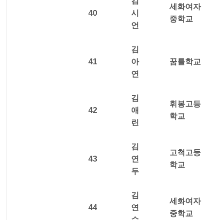
김
세화여자
40
시
중학교
언
김
41
아
꿈틀학교
연
김
휘봉고등
42
애
학교
린
김
고척고등
43
연
학교
두
김
세화여자
44
연
중학교
수