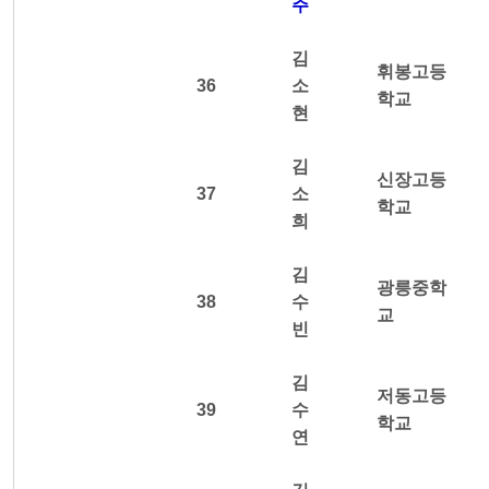
주
김
휘봉고등
36
소
학교
현
김
신장고등
37
소
학교
희
김
광릉중학
38
수
교
빈
김
저동고등
39
수
학교
연