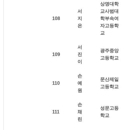
상명대학
서
교사범대
108
지
학부속여
은
자고등학
교
서
광주중앙
109
진
고등학교
이
손
문산제일
110
예
고등학교
원
손
성문고등
111
채
학교
린