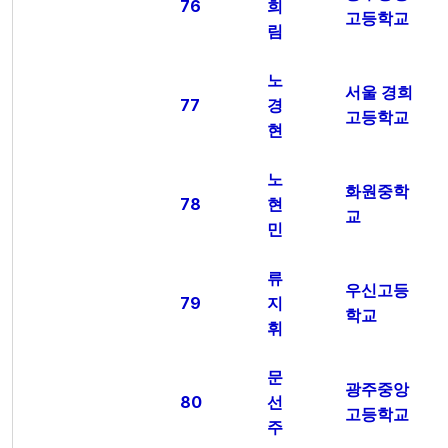
76
희
고등학교
림
노
서울 경희
77
경
고등학교
현
노
화원중학
78
현
교
민
류
우신고등
79
지
학교
휘
문
광주중앙
80
선
고등학교
주