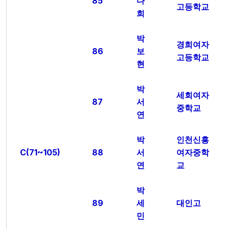
85
다
고등학교
희
박
경희여자
86
보
고등학교
현
박
세회여자
87
서
중학교
연
박
인천신흥
C(71~105)
88
서
여자중학
연
교
박
89
세
대인고
민