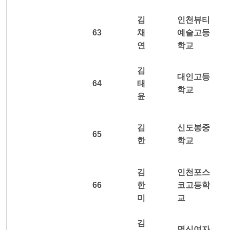
김
인천뷰티
63
채
예술고등
연
학교
김
대인고등
64
태
학교
윤
김
신도봉중
65
한
학교
김
인천포스
66
한
코고등학
미
교
김
명신여자