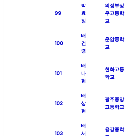
박
의정부상
99
효
우고등학
정
교
배
운암중학
100
건
교
령
배
현화고등
101
나
학교
현
배
광주중앙
102
상
고등학교
현
배
용강중학
103
서