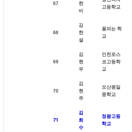
67
한
고등학교
비
김
꽃피는 학
68
한
교
설
김
인천포스
69
현
코고등학
우
교
김
오산원일
70
현
중학교
주
김
정왕고등
71
희
학교
수