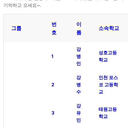
기억하고 오세요~.
번
이
그룹
소속학교
호
름
강
성호고등
1
병
학교
민
강
인천 포스
2
병
코 고등학
수
교
강
태원고등
3
유
학교
민