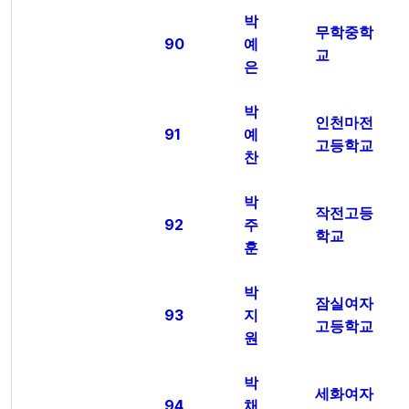
박
무학중학
90
예
교
은
박
인천마전
91
예
고등학교
찬
박
작전고등
92
주
학교
훈
박
잠실여자
93
지
고등학교
원
박
세화여자
94
채