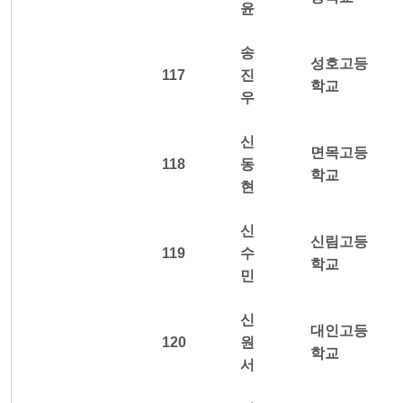
윤
송
성호고등
117
진
학교
우
신
면목고등
118
동
학교
현
신
신림고등
119
수
학교
민
신
대인고등
120
원
학교
서