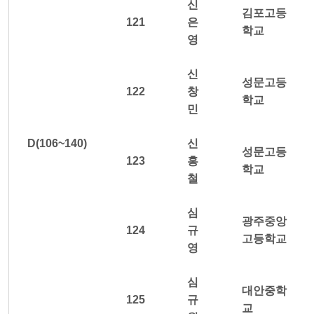
신
김포고등
121
은
학교
영
신
성문고등
122
창
학교
민
D(106~140)
신
성문고등
123
홍
학교
철
심
광주중앙
124
규
고등학교
영
심
대안중학
125
규
교