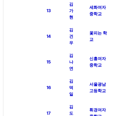
김
세화여자
13
가
중학교
현
김
꽃피는 학
14
건
교
우
김
신흥여자
15
나
중학교
연
김
서울광남
16
덕
고등학교
일
김
휘경여자
17
도