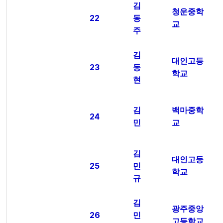
김
청운중학
22
동
교
주
김
대인고등
23
동
학교
현
김
백마중학
24
민
교
김
대인고등
25
민
학교
규
김
광주중앙
26
민
고등학교