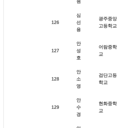
원
심
광주중앙
126
선
고등학교
용
안
어람중학
127
성
교
호
안
검단고등
128
소
학교
영
안
현화중학
129
수
교
경