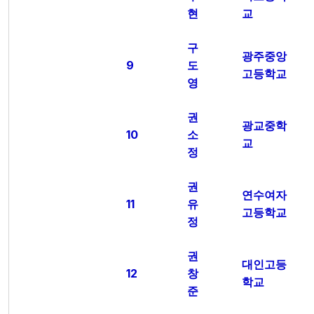
현
교
구
광주중앙
9
도
고등학교
영
권
광교중학
10
소
교
정
권
연수여자
11
유
고등학교
정
권
대인고등
12
창
학교
준