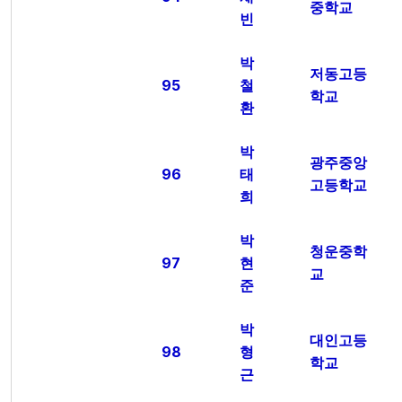
중학교
빈
박
저동고등
95
철
학교
환
박
광주중앙
96
태
고등학교
희
박
청운중학
97
현
교
준
박
대인고등
98
형
학교
근