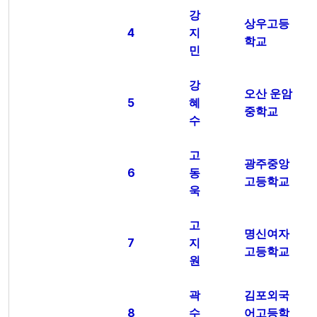
강
상우고등
4
지
학교
민
강
오산 운암
5
혜
중학교
수
고
광주중앙
6
동
고등학교
욱
고
명신여자
7
지
고등학교
원
곽
김포외국
8
수
어고등학