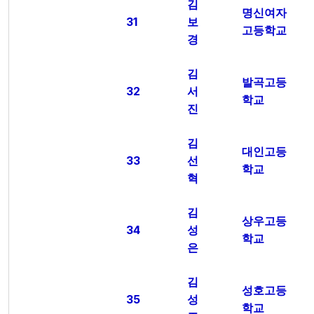
김
명신여자
31
보
고등학교
경
김
발곡고등
32
서
학교
진
김
대인고등
33
선
학교
혁
김
상우고등
34
성
학교
은
김
성호고등
35
성
학교