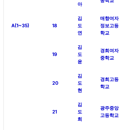
중학교
아
김
매향여자
A(1~35)
18
도
정보고등
연
학교
김
경희여자
19
도
중학교
윤
김
경희고등
20
도
학교
현
김
광주중앙
21
도
고등학교
희