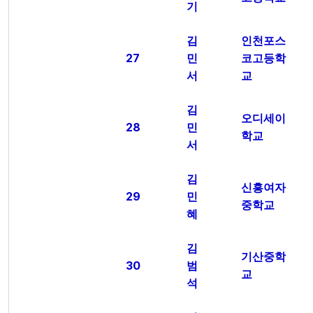
기
김
인천포스
27
민
코고등학
서
교
김
오디세이
28
민
학교
서
김
신흥여자
29
민
중학교
혜
김
기산중학
30
범
교
석